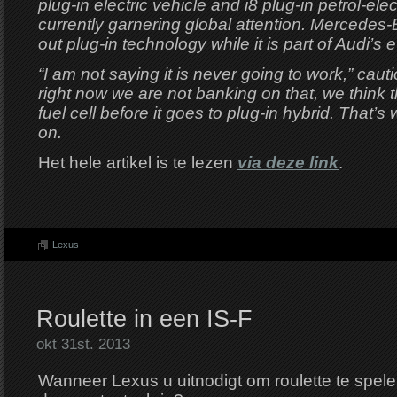
plug-in electric vehicle and i8 plug-in petrol-elec
currently garnering global attention. Mercedes-B
out plug-in technology while it is part of Audi’s 
“I am not saying it is never going to work,” caut
right now we are not banking on that, we think th
fuel cell before it goes to plug-in hybrid. That’
on.
Het hele artikel is te lezen
via deze link
.
Lexus
Roulette in een IS-F
okt 31st. 2013
Wanneer Lexus u uitnodigt om roulette te spel