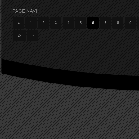
PAGE NAVI
«
1
2
3
4
5
6
7
8
9
27
»