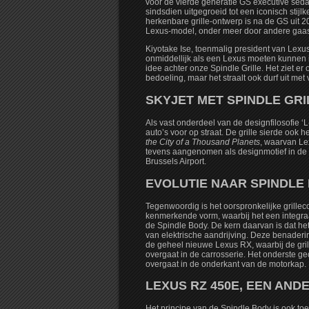
voor de vierde generatie GS executive sedan
sindsdien uitgegroeid tot een iconisch stij
herkenbare grille-ontwerp is na de GS uit 
Lexus-model, onder meer door andere gaas
Kiyotake Ise, toenmalig president van Lexus,
onmiddellijk als een Lexus moeten kunnen i
idee achter onze Spindle Grille. Het ziet er 
bedoeling, maar het straalt ook durf uit met 
SKYJET MET SPINDLE GRI
Als vast onderdeel van de designfilosofie ‘L
auto’s voor op straat. De grille sierde ook he
the City of a Thousand Planets
, waarvan Le
tevens aangenomen als designmotief in de 
Brussels Airport.
EVOLUTIE NAAR SPINDLE
Tegenwoordig is het oorspronkelijke grille
kenmerkende vorm, waarbij het een integraa
de Spindle Body. De kern daarvan is dat he
van elektrische aandrijving. Deze benaderi
de geheel nieuwe Lexus RX, waarbij de gri
overgaat in de carrosserie. Het onderste g
overgaat in de onderkant van de motorkap.
LEXUS RZ 450E, EEN AND
Het principe van de Spindle Body is ook to