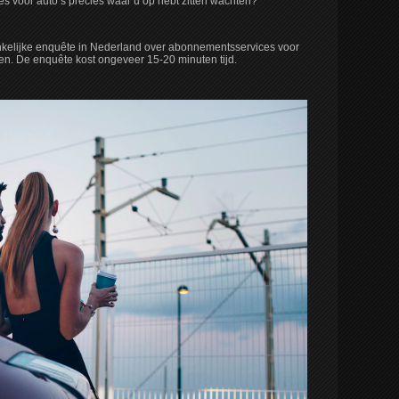
s voor auto’s precies waar u op hebt zitten wachten?
nkelijke enquête in Nederland over abonnementsservices voor
en. De enquête kost ongeveer 15-20 minuten tijd.