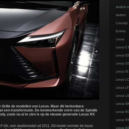
Andere m
Anders
Concept
Events
Lexus
Lexus C
Lexus E
Lexus G
Lexus IS
Lexus L
Lexus LF
Lexus LS
Lexus N
le Grille de modellen van Lexus. Maar dit herkenbare
at een transformatie. De kenmerkende vorm van de Spindle
Lexus R
ody, zoals nu al te zien is op de nieuwe generatie Lexus RX
Lexus R
LF-Gh, een studiemodel uit 2011. Dit model vormde de basis
Lexus R