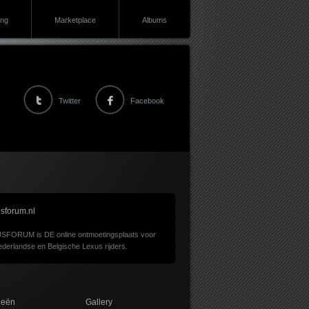
ing
Marketplace
Albums
Twitter
Facebook
sforum.nl
SFORUM is DE online ontmoetingsplaats voor
derlandse en Belgische Lexus rijders.
ieën
Gallery