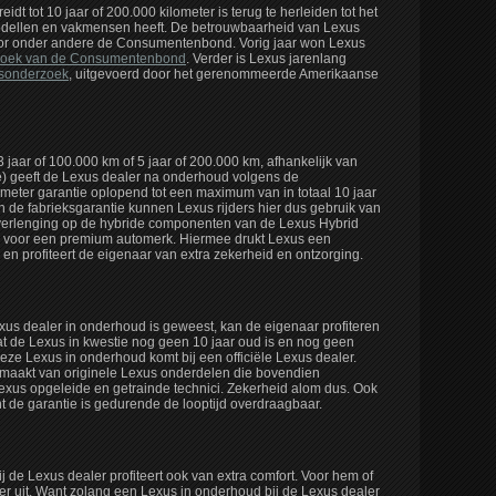
eidt tot 10 jaar of 200.000 kilometer is terug te herleiden tot het
 modellen en vakmensen heeft. De betrouwbaarheid van Lexus
r onder andere de Consumentenbond. Vorig jaar won Lexus
rzoek van de Consumentenbond
. Verder is Lexus jarenlang
dsonderzoek
, uitgevoerd door het gerenommeerde Amerikaanse
 jaar of 100.000 km of 5 jaar of 200.000 km, afhankelijk van
ie) geeft de Lexus dealer na onderhoud volgens de
lometer garantie oplopend tot een maximum van in totaal 10 jaar
n de fabrieksgarantie kunnen Lexus rijders hier dus gebruik van
verlenging op de hybride componenten van de Lexus Hybrid
niek voor een premium automerk. Hiermee drukt Lexus een
 en profiteert de eigenaar van extra zekerheid en ontzorging.
Lexus dealer in onderhoud is geweest, kan de eigenaar profiteren
at de Lexus in kwestie nog geen 10 jaar oud is en nog geen
eze Lexus in onderhoud komt bij een officiële Lexus dealer.
maakt van originele Lexus onderdelen die bovendien
exus opgeleide en getrainde technici. Zekerheid alom dus. Ook
 de garantie is gedurende de looptijd overdraagbaar.
j de Lexus dealer profiteert ook van extra comfort. Voor hem of
per uit. Want zolang een Lexus in onderhoud bij de Lexus dealer