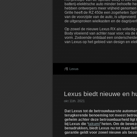
batterij-elektrische auto minder behoefte he
hebben ontwerpers meer vrijheid genomen e
Grille heeft de RZ 450e een zogeheten Spin
van de voorzijde van de auto, is uitgevoerd 
de uitgesproken wielkasten en de dagrijverli
Op zowel de nieuwe Lexus RX als volledig e
Body vloeiend van achter naar voor, via de 
vorm. Zodoende ontstaat een onderscheiden
van Lexus op het gebied van design en elektr
Lexus
Lexus biedt nieuwe en hui
okt 11th. 2021
Dat Lexus tot de betrouwbaarste automerke
terugkerende benoeming tot meest betro
geheim achter deze betrouwbaarheid ligt 
bij Lexus die ‘
takumi
’ heten. Om de bewez
benadrukken, biedt Lexus nu tot maar lief
garantie geldt voor zowel nieuwe als best