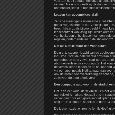
veel aan heeft gedaan om onze afhankelijk
vervoer. Maar ook vandaag de dag vertrouw
onafhankelijkheid in hun mobiliteitsbehoeft
Leasen kan gecompliceerd zijn
Zelfs de meest gepassioneerde autoliefhebb
geluksvogels hebben een zakelijke auto, maa
beschikbaar zoals bijvoorbeeld Private Lea
leasecontract kan lastig zijn: welke auto zal
van het kopen of het leasen van een auto e
regelen, onderhandelen in de showroom? 
Net als Netflix maar dan voor auto’s
De niet te stoppen kracht van de deelecono
industrie. Over de hele wereld ontstaan er 
aangeboden door zowel start-ups als autofa
abonnementsservice voor auto’s. Het komt 
de verschillende modellen uit het aanbod va
via een app, net als Netflix, maar dan voor
ook de kosten voor verzekering en schade,
zelfs voor de deur afgeleverd.
Een compacte auto voor in de stad of ee
Het is de eenvoud, de flexibiliteit en het 
aantrekkelijk maken. Het stelt ons in staat 
vervangen door een groter model tijdens e
weg om iets leuks of sportiefs te doen. U ku
De toekomst ziet er zonnig (en flexibel) uit