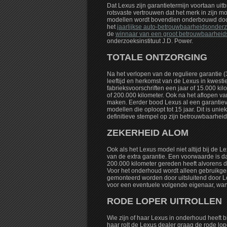
Dat Lexus zijn garantietermijn voortaan uitbr
rotsvaste vertrouwen dat het merk in zijn
modellen wordt bovendien onderbouwd doo
het
jaarlijkse auto-betrouwbaarheidsonde
de
winnaar van een groot betrouwbaarhei
onderzoeksinstituut J.D. Power.
TOTALE ONTZORGING
Na het verlopen van de reguliere garantie (3
leeftijd en herkomst van de Lexus in kwest
fabrieksvoorschriften een jaar of 15.000 ki
of 200.000 kilometer. Ook na het aflopen va
maken. Eerder bood Lexus al een garantie
modellen die oploopt tot 15 jaar. Dit is u
definitieve stempel op zijn betrouwbaarheid
ZEKERHEID ALOM
Ook als het Lexus model niet altijd bij de 
van de extra garantie. Een voorwaarde is d
200.000 kilometer gereden heeft alvorens d
Voor het onderhoud wordt alleen gebruikge
gemonteerd worden door uitsluitend door L
voor een eventuele volgende eigenaar, want
RODE LOPER UITROLLEN
Wie zijn of haar Lexus in onderhoud heeft bi
haar rolt de Lexus dealer graag de rode lo