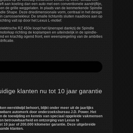
eft aan koeling dan een auto met een conventionele aandrijflijn,
n de grille weggelaten. In plaats van de kenmerkende Spindle
dle Shape. Deze driedimensionale vorm, centraal in het design
in carrosseriekleur. De smalle lichtunits sluiten naadloos aan op
chting valt op door het Lexus L-motief.
lektrische RZ 450e loopt het lijnenspel dankzij de Spindle
motorkap richting de koplampen en uiteindelijk in de spindle-
d en krachtig ogend front, een weerspiegeling van de ambities
ificatie.
dige klanten nu tot 10 jaar garantie
n wereldwijd behoort, blijkt onder meer uit de jaarlijks
uwbare automerk door onderzoeksbureau J.D. Power. Het
in de toewijding en kennis van speciaal opgeleide vakmensen
en betrouwbaarheid en ontzorging van Lexus te
st 10 jaar of 200.000 kilometer garantie. Deze uitgebreide
aande klanten.