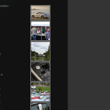
odellen
T
S
S
C
-A
X
C
X
Z