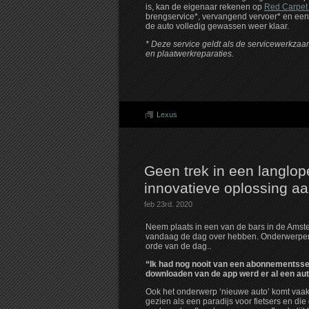
is, kan de eigenaar rekenen op
Red Carpet
brengservice*, vervangend vervoer* en een
de auto volledig gewassen weer klaar.
* Deze service geldt als de servicewerkzaa
en plaatwerkreparaties.
Lexus
Geen trek in een langlo
innovatieve oplossing a
feb 23rd. 2020
Neem plaats in een van de bars in de Ams
vandaag de dag over hebben. Onderwerpen al
orde van de dag..
“Ik had nog nooit van een abonnementsse
downloaden van de app werd er al een aut
Ook het onderwerp ‘nieuwe auto’ komt vaak t
gezien als een paradijs voor fietsers en die 