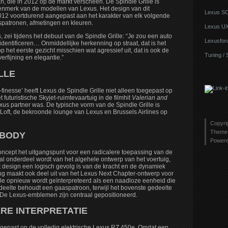
, die in 2012 op de markt verscheen. De Spindle Grille is
lkenmerk van de modellen van Lexus. Het design van dit
Lexus S
2012 voortdurend aangepast aan het karakter van elk volgende
patronen, afmetingen en kleuren.
Lexus U
 zei tijdens het debuut van de Spindle Grille: “Je zou een auto
Lexusfor
dentificeren… Onmiddellijke herkenning op straat, dat is het
op het eerste gezicht misschien wat agressief uit, dat is ook de
Tuning / 
verfijning en elegantie.”
LLE
-finesse’ heeft Lexus de Spindle Grille niet alleen toegepast op
t futuristische Skyjet-ruimtevaartuig in de filmhit
Valerian and
xus partner was. De typische vorm van de Spindle Grille is
Loft, de bekroonde lounge van Lexus en Brussels Airlines op
Copyri
Theme 
 BODY
Power
concept het uitgangspunt voor een radicalere toepassing van de
l onderdeel wordt van het algehele ontwerp van het voertuig,
t design een logisch gevolg is van de kracht en de dynamiek
ng maakt ook deel uit van het Lexus Next Chapter-ontwerp voor
lle opnieuw wordt geïnterpreteerd als een naadloze eenheid die
edeelte behoudt een gaaspatroon, terwijl het bovenste gedeelte
 De Lexus-emblemen zijn centraal gepositioneerd.
ERE INTERPRETATIE
egepast op de volledig elektrische Lexus RZ 450e. Omdat een