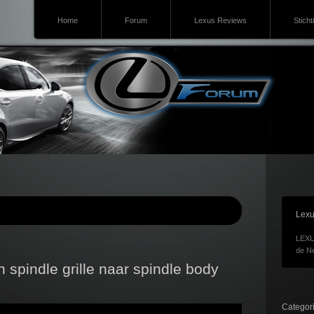
Home
Forum
Lexus Reviews
Sticht
Lexu
LEXU
de Ne
 spindle grille naar spindle body
Categor