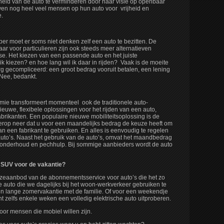
heid van de auto te verminderen door haar visie op openbaar
en nog heel veel mensen op hun auto voor vrijheid en
e.
er moet er soms niet denken zelf een auto te bezitten. De
r voor particulieren zijn ook steeds meer alternatieven
se. Het kiezen van een passende auto en het juiste
 ik kiezen? en hoe lang wil ik daar in rijden? Vaak is de moeite
rg gecompliceerd: een groot bedrag vooruit betalen, een lening
Nee, bedankt.
mie transformeert momenteel ook de traditionele auto-
nieuwe, flexibele oplossingen voor het rijden van een auto,
brikanten. Een populaire nieuwe mobiliteitsoplossing is de
erop neer dat u voor een maandelijks bedrag de keuze heeft om
n een fabrikant te gebruiken. En alles is eenvoudig te regelen
 auto’s. Naast het gebruik van de auto’s, omvat het maandbedrag
 onderhoud en pechhulp. Bij sommige aanbieders wordt de auto
n SUV voor de vakantie?
keuzeaanbod van de abonnementsservice voor auto’s die het zo
de auto die we dagelijks bij het woon-werkverkeer gebruiken te
en lange zomervakantie met de familie. Of voor een weekendje
nt zelfs enkele weken een volledig elektrische auto uitproberen.
 voor mensen die mobiel willen zijn.