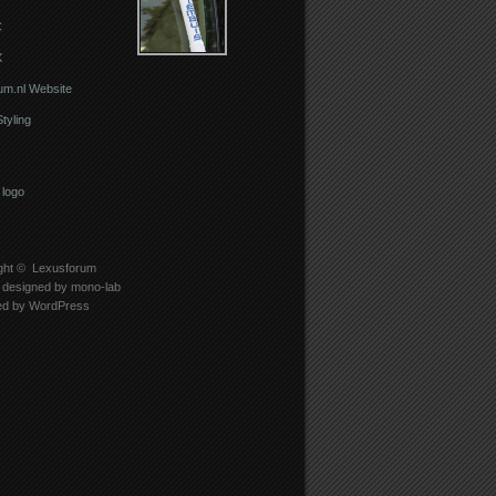
C
X
um.nl Website
Styling
ght ©
Lexusforum
designed by
mono-lab
ed by
WordPress