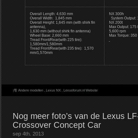
Overall Length: 4,630 mm
NX 300h
Overall Width: 1,845 mm
System Output: 
Overall Height: 1,645 mm (with shirk fin
NX 200t
antenna),
Max Output: 175
1,630 mm (without shirk fin antenna)
5,600 rpm
Wheel Base: 2,660 mm
Max Torque: 350
Tread Front/Rear(with 225 tire):
1,580mm/1,580mm
Tread Front/Rear(with 235 tire): 1,570
mm/1,570mm
Andere modellen
.
Lexus NX
.
Lexusforum.nl Website
Nog meer foto’s van de Lexus L
Crossover Concept Car
sep 4th. 2013