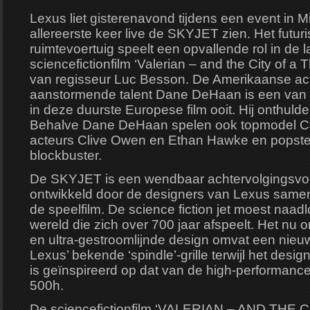
Lexus liet gisterenavond tijdens een event in M
allereerste keer live de SKYJET zien. Het futu
ruimtevoertuig speelt een opvallende rol in de
sciencefictionfilm ‘Valerian – and the City of a
van regisseur Luc Besson. De Amerikaanse act
aanstormende talent Dane DeHaan is een van 
in deze duurste Europese film ooit. Hij onthul
Behalve Dane DeHaan spelen ook topmodel Ca
acteurs Clive Owen en Ethan Hawke en popste
blockbuster.
De SKYJET is een wendbaar achtervolgingsvoe
ontwikkeld door de designers van Lexus same
de speelfilm. De science fiction jet moest naa
wereld die zich over 700 jaar afspeelt. Het nu o
en ultra-gestroomlijnde design omvat een nieuw
Lexus’ bekende ‘spindle’-grille terwijl het des
is geïnspireerd op dat van de high-performan
500h.
De sciencefictionfilm ‘VALERIAN – AND THE 