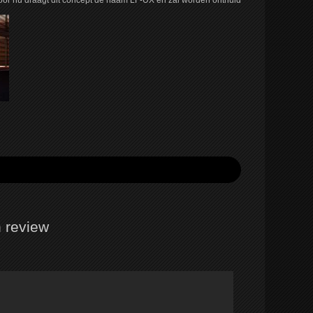
Voor nu draagt dit concept de naam LF-UX en zal worden onthuld
 review