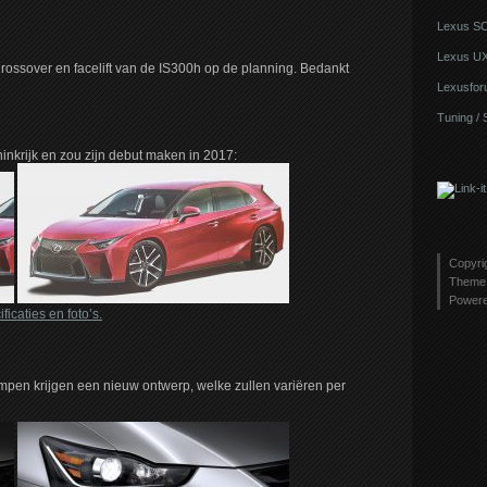
Lexus S
Lexus U
ossover en facelift van de IS300h op de planning. Bedankt
Lexusfor
Tuning / 
inkrijk en zou zijn debut maken in 2017:
Copyri
Theme 
Power
ficaties en foto’s.
ampen krijgen een nieuw ontwerp, welke zullen variëren per