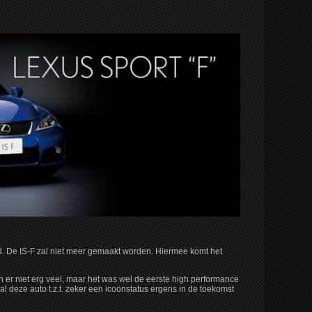
old. De IS-F zal niet meer gemaakt worden. Hiermee komt het
zijn er niet erg veel, maar het was wel de eerste high performance
 deze auto t.z.t. zeker een icoonstatus ergens in de toekomst