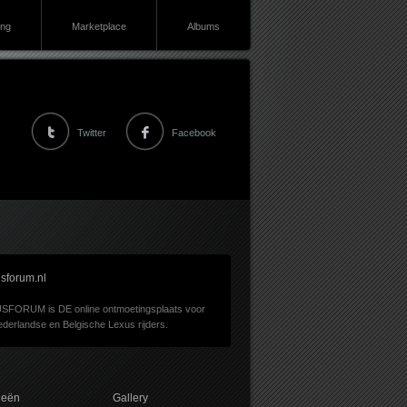
ing
Marketplace
Albums
Twitter
Facebook
sforum.nl
SFORUM is DE online ontmoetingsplaats voor
derlandse en Belgische Lexus rijders.
ieën
Gallery