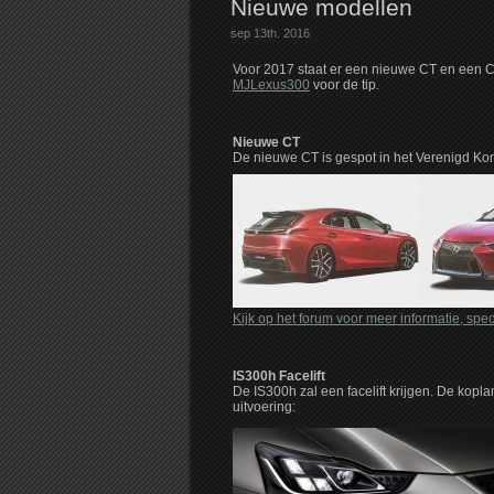
Nieuwe modellen
sep 13th. 2016
Voor 2017 staat er een nieuwe CT en een Cr
MJLexus300
voor de tip.
Nieuwe CT
De nieuwe CT is gespot in het Verenigd Kon
Kijk op het forum voor meer informatie, speci
IS300h Facelift
De IS300h zal een facelift krijgen. De kopl
uitvoering: