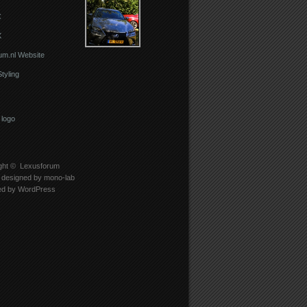
C
X
um.nl Website
Styling
ght ©
Lexusforum
designed by
mono-lab
ed by
WordPress