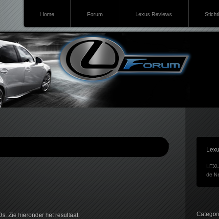
Home
Forum
Lexus Reviews
Sticht
Lexu
LEXU
de Ne
Categor
s. Zie hieronder het resultaat: