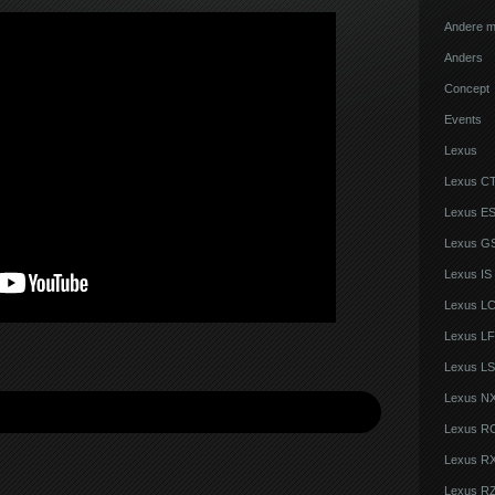
Andere m
Anders
Concept
Events
Lexus
Lexus C
Lexus E
Lexus G
Lexus IS
Lexus L
Lexus LF
Lexus LS
Lexus N
Lexus R
Lexus R
Lexus R