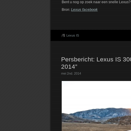
Bent u nog op zoek naar een snelle Lexus?
Bron:
Lexus facebook
Lexus IS
Persbericht: Lexus IS 30
2014”
mei 2nd. 2014