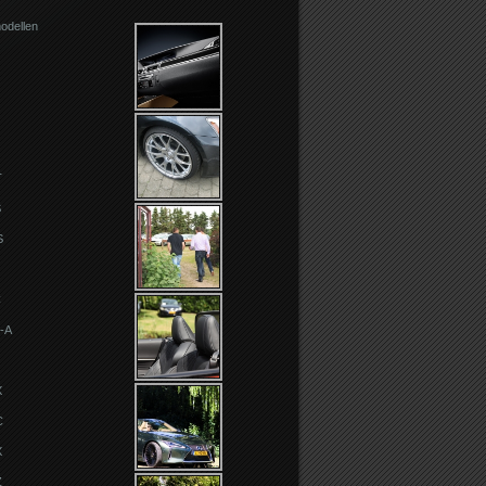
odellen
T
S
S
C
-A
X
C
X
Z