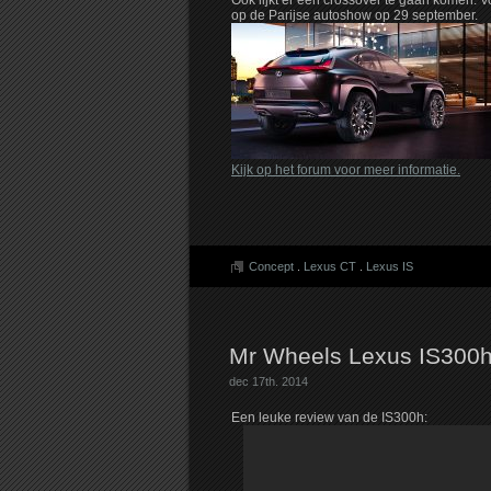
Ook lijkt er een crossover te gaan komen. 
op de Parijse autoshow op 29 september.
Kijk op het forum voor meer informatie.
Concept
.
Lexus CT
.
Lexus IS
Mr Wheels Lexus IS300h
dec 17th. 2014
Een leuke review van de IS300h: