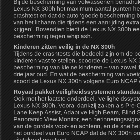
Bij de bescherming van volwassenen benadru
Lexus NX 300h het maximum aantal punten heeft
crashtest en dat de auto ‘goede bescherming b
van het lichaam die tijdens een aanrijding extra
krijgen’. Bovendien biedt de Lexus NX 300h e
bescherming tegen whiplash.
Kinderen zitten veilig in de NX 300h
Tijdens de crashtests die bedoeld zijn om de 
kinderen vast te stellen, scoorde de Lexus NX
bescherming van kleine kinderen – van zowel
drie jaar oud. En wat de bescherming van voetg
scoort de Lexus NX 300h volgens Euro NCAP 
Royaal pakket veiligheidssystemen standaa
Ook met het laatste onderdeel, ‘veiligheidssyst
Lexus NX 300h. Vooral dankzij zaken als Pre-
Lane Keep Assist, Adaptive High Beam, Blind 
Panoramic View Monitor, een herinneringssigna
van de gordels voor- en achterin, en de snelhe
het oordeel van Euro NCAP dat de NX 300h ook
uitstekend presteert.