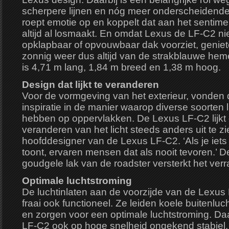
scherpere lijnen en nóg meer onderscheidende 
roept emotie op en koppelt dat aan het sentime
altijd al losmaakt. En omdat Lexus de LF-C2 ni
opklapbaar of opvouwbaar dak voorziet, geniete
zonnig weer dus altijd van de strakblauwe he
is 4,71 m lang, 1,84 m breed en 1,38 m hoog.
Design dat lijkt te veranderen
Voor de vormgeving van het exterieur, vonden 
inspiratie in de manier waarop diverse soorten l
hebben op oppervlakken. De Lexus LF-C2 lijkt 
veranderen van het licht steeds anders uit te z
hoofddesigner van de Lexus LF-C2. ‘Als je iets in
toont, ervaren mensen dat als nooit tevoren.’ D
goudgele lak van de roadster versterkt het verr
Optimale luchtstroming
De luchtinlaten aan de voorzijde van de Lexus
fraai ook functioneel. Ze leiden koele buitenl
en zorgen voor een optimale luchtstroming. Da
LF-C2 ook op hoge snelheid ongekend stabiel.