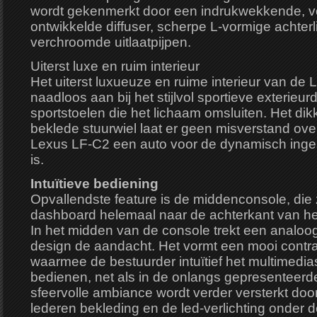
wordt gekenmerkt door een indrukwekkende, vo
ontwikkelde diffuser, scherpe L-vormige achterli
verchroomde uitlaatpijpen.
Uiterst luxe en ruim interieur
Het uiterst luxueuze en ruime interieur van de 
naadloos aan bij het stijlvol sportieve exterieur
sportstoelen die het lichaam omsluiten. Het dik
beklede stuurwiel laat er geen misverstand ove
Lexus LF-C2 een auto voor de dynamisch inges
is.
Intuïtieve bediening
Opvallendste feature is de middenconsole, die 
dashboard helemaal naar de achterkant van het i
In het midden van de console trekt een analoog
design de aandacht. Het vormt een mooi contr
waarmee de bestuurder intuïtief het multimedi
bedienen, net als in de onlangs gepresenteer
sfeervolle ambiance wordt verder versterkt door
lederen bekleding en de led-verlichting onder de