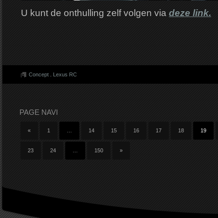
U kunt de onthulling zelf volgen via
deze link.
Concept
.
Lexus RC
PAGE NAVI
«
1
…
14
15
16
17
18
19
23
24
…
150
»