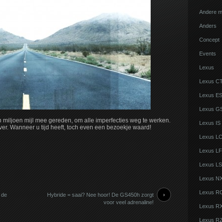
Andere m
Anders
Concept
Events
Lexus
Lexus C
Lexus E
Lexus G
n miljoen mijl mee gereden, om alle imperfecties weg te werken.
Lexus IS
ver. Wanneer u tijd heeft, toch even een bezoekje waard!
Lexus L
Lexus LF
Lexus LS
Lexus N
Lexus R
 de
Hybride = saai? Nee hoor! De GS450h zorgt
voor veel adrenaline!
Lexus R
Lexus R