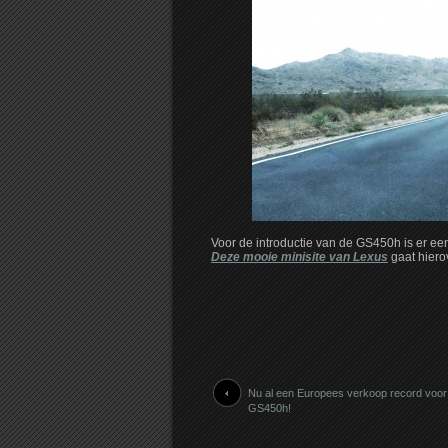
Voor de introductie van de GS450h is er ee
Deze mooie minisite van Lexus
gaat hiero
Nu al een Europees verkoop record voor
GS450h!