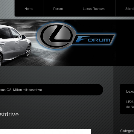
Home
Forum
Lexus Reviews
Sticht
xus GS: Million mile testdrive
Lexu
LEXU
de Ne
stdrive
Categor