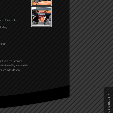
C
X
um.nl Website
Styling
ght ©
Lexusforum
designed by
mono-lab
ed by
WordPress