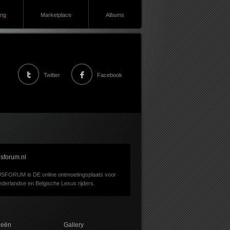
ing
Marketplace
Albums
Twitter
Facebook
sforum.nl
SFORUM is DE online ontmoetingsplaats voor
derlandse en Belgische Lexus rijders.
ieën
Gallery