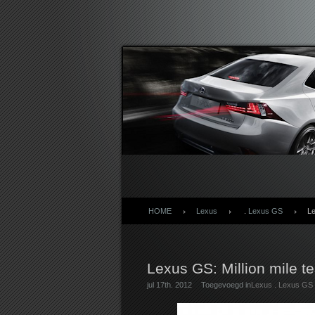
Lexusforum
HOME
Lexus
.
Lexus GS
Le
Lexus GS: Million mile te
jul 17th. 2012
Toegevoegd in
Lexus
.
Lexus GS