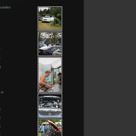
odellen
T
S
S
C
-A
X
C
X
Z