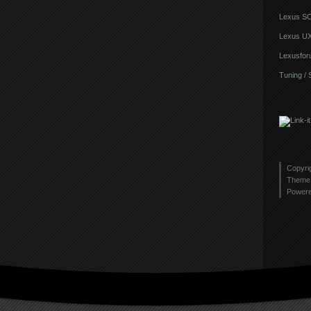
Lexus S
Lexus U
Lexusfor
Tuning / 
Copyri
Theme 
Power