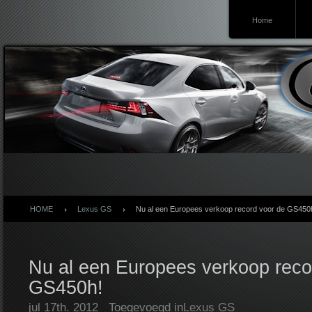
Home
Lexusforum
HOME
Lexus GS
Nu al een Europees verkoop record voor de GS450
Nu al een Europees verkoop reco
GS450h!
jul 17th. 2012
Toegevoegd in
Lexus GS