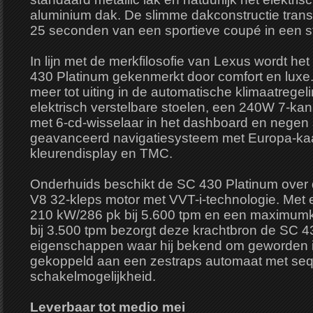
aluminium dak. De slimme dakconstructie trans
25 seconden van een sportieve coupé in een stij
In lijn met de merkfilosofie van Lexus wordt het
430 Platinum gekenmerkt door comfort en luxe
meer tot uiting in de automatische klimaatregel
elektrisch verstelbare stoelen, een 240W 7-kana
met 6-cd-wisselaar in het dashboard en negen
geavanceerd navigatiesysteem met Europa-kaa
kleurendisplay en TMC.
Onderhuids beschikt de SC 430 Platinum over d
V8 32-kleps motor met VVT-i-technologie. Met
210 kW/286 pk bij 5.600 tpm en een maximum
bij 3.500 tpm bezorgt deze krachtbron de SC 43
eigenschappen waar hij bekend om geworden i
gekoppeld aan een zestraps automaat met seq
schakelmogelijkheid.
Leverbaar tot medio mei