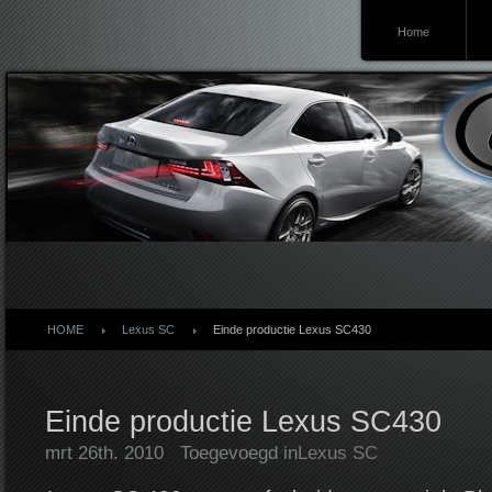
Home
Lexusforum
HOME
Lexus SC
Einde productie Lexus SC430
Einde productie Lexus SC430
mrt 26th. 2010
Toegevoegd in
Lexus SC