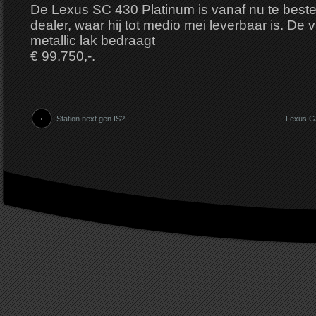
De Lexus SC 430 Platinum is vanaf nu te bestel
dealer, waar hij tot medio mei leverbaar is. De v
metallic lak bedraagt
€ 99.750,-.
Station next gen IS?
Lexus GS