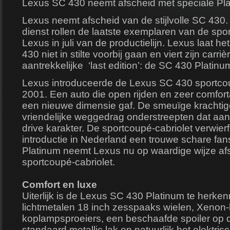
Lexus SC 430 neemt afscheid met speciale Pla
Lexus neemt afscheid van de stijlvolle SC 430.
dienst rollen de laatste exemplaren van de spo
Lexus in juli van de productielijn. Lexus laat h
430 niet in stilte voorbij gaan en viert zijn car
aantrekkelijke ‘last edition’: de SC 430 Platinu
Lexus introduceerde de Lexus SC 430 sportcou
2001. Een auto die open rijden en zeer comforta
een nieuwe dimensie gaf. De smeuïge krachtig
vriendelijke weggedrag onderstreepten dat aant
drive karakter. De sportcoupé-cabriolet verwierf 
introductie in Nederland een trouwe schare fa
Platinum neemt Lexus nu op waardige wijze af
sportcoupé-cabriolet.
Comfort en luxe
Uiterlijk is de Lexus SC 430 Platinum te herke
lichtmetalen 18 inch zesspaaks wielen, Xeno
koplampsproeiers, een beschaafde spoiler op d
standaard metallic lak en natuurlijk het elektri