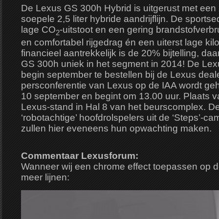
De Lexus GS 300h Hybrid is uitgerust met een z
soepele 2,5 liter hybride aandrijflijn. De sport
lage CO
-uitstoot en een gering brandstofverbr
2
en comfortabel rijgedrag én een uiterst lage kil
financieel aantrekkelijk is de 20% bijtelling, d
GS 300h uniek in het segment in 2014! De Lex
begin september te bestellen bij de Lexus deal
persconferentie van Lexus op de IAA wordt g
10 september en begint om 13.00 uur. Plaats v
Lexus-stand in Hal 8 van het beurscomplex. De
‘robotachtige’ hoofdrolspelers uit de ‘Steps’-
zullen hier eveneens hun opwachting maken.
Commentaar Lexusforum:
Wanneer wij een chrome effect toepassen op de
meer lijnen: