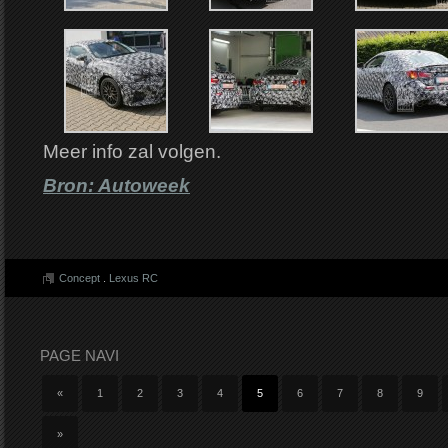
Meer info zal volgen.
Bron: Autoweek
Concept
.
Lexus RC
PAGE NAVI
«
1
2
3
4
5
6
7
8
9
»