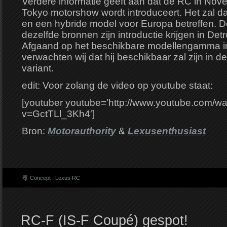
Verdere informatie geeft aan dat de RC in No
Tokyo motorshow wordt introduceert. Het zal 
en een hybride model voor Europa betreffen. 
dezelfde bronnen zijn introductie krijgen in Detr
Afgaand op het beschikbare modellengamma i
verwachten wij dat hij beschikbaar zal zijn in 
variant.
edit: Voor zolang de video op youtube staat:
[youtuber youtube=’http://www.youtube.com/w
v=GctTLl_3Kh4′]
Bron:
Motorauthority
&
Lexusenthusiast
Concept
.
Lexus RC
RC-F (IS-F Coupé) gespot!