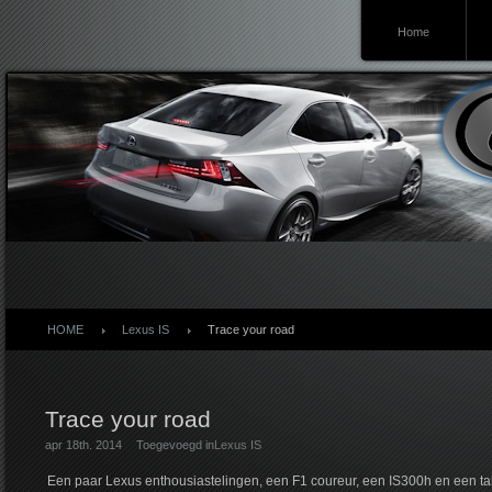
Home
Lexusforum
HOME
Lexus IS
Trace your road
Trace your road
apr 18th. 2014
Toegevoegd in
Lexus IS
Een paar Lexus enthousiastelingen, een F1 coureur, een IS300h en een ta