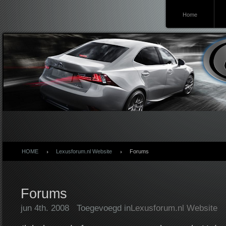
Home
Lexusforum
HOME
Lexusforum.nl Website
Forums
Forums
jun 4th. 2008
Toegevoegd in
Lexusforum.nl Website