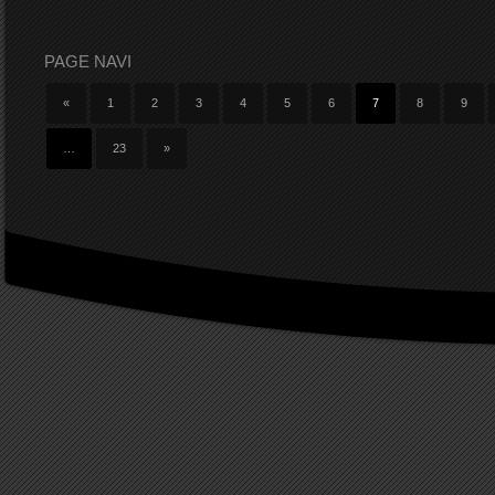
PAGE NAVI
«
1
2
3
4
5
6
7
8
9
…
23
»